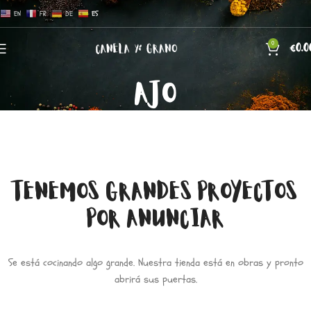
EN
FR
DE
ES
0
€
0.0
AJO
TENEMOS GRANDES PROYECTOS
POR ANUNCIAR
Se está cocinando algo grande. Nuestra tienda está en obras y pronto
abrirá sus puertas.