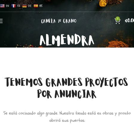
EN
FR
DE
ES
0
€
0.0
ALMENDRA
TENEMOS GRANDES PROYECTOS
POR ANUNCIAR
Se está cocinando algo grande. Nuestra tienda está en obras y pronto
abrirá sus puertas.