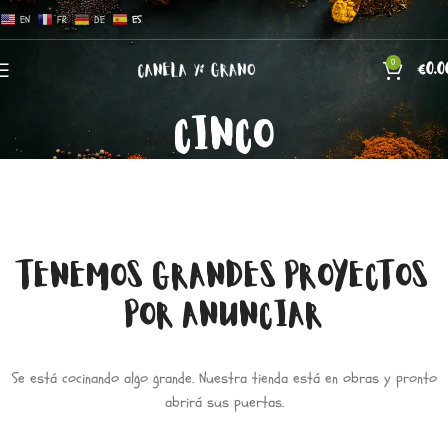
EN
FR
DE
ES
0
€
0.0
CINCO
TENEMOS GRANDES PROYECTOS
POR ANUNCIAR
Se está cocinando algo grande. Nuestra tienda está en obras y pronto
abrirá sus puertas.