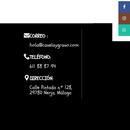
Facebo
Instag
Whats
CORREO :
hola@canelaygrano.com
TELÉFONO:
611 88 87 94
DIRECCIÓN:
Calle Pintada n.º 128,
29780 Nerja, Málaga