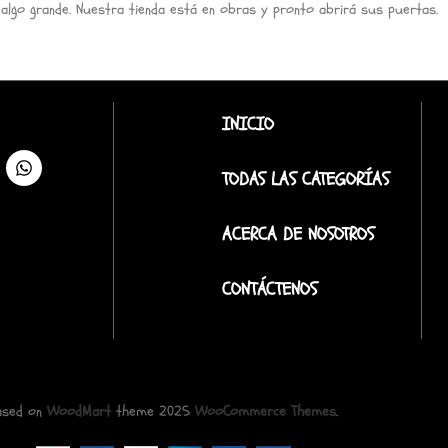
 algo grande. Nuestra tienda está en obras y pronto abrirá sus puertas.
INICIO
TODAS LAS CATEGORÍAS
ACERCA DE NOSOTROS
CONTÁCTENOS
ased on
WoodMart
theme
2025
WooCommerce Themes
.