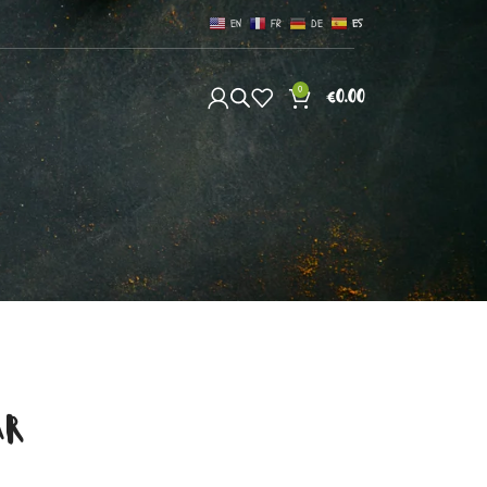
EN
FR
DE
ES
0
S
€
0.00
AR