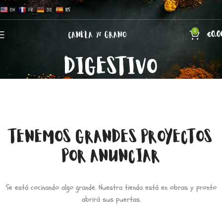
EN
FR
DE
ES
0
€
0.0
DIGESTIVO
TENEMOS GRANDES PROYECTOS
POR ANUNCIAR
Se está cocinando algo grande. Nuestra tienda está en obras y pronto
abrirá sus puertas.