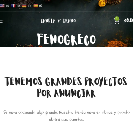
EN
FR
DE
ES
0
€
0.0
FENOGRECO
TENEMOS GRANDES PROYECTOS
POR ANUNCIAR
Se está cocinando algo grande. Nuestra tienda está en obras y pronto
abrirá sus puertas.