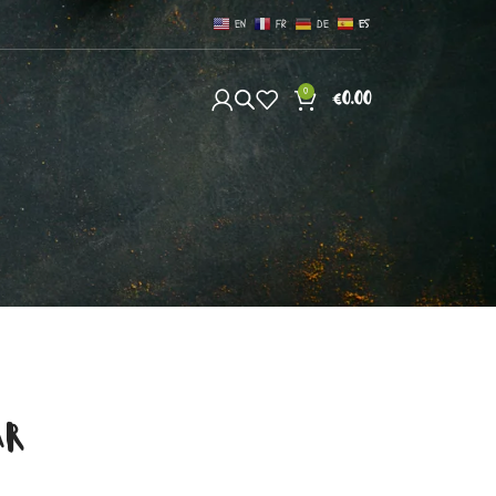
EN
FR
DE
ES
0
S
€
0.00
AR