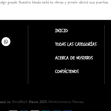
 algo grande. Nuestra tienda está en obras y pronto abrirá sus puertas.
INICIO
TODAS LAS CATEGORÍAS
ACERCA DE NOSOTROS
CONTÁCTENOS
ased on
WoodMart
theme
2025
WooCommerce Themes
.