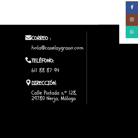
Facebo
Instag
Whats
CORREO :
hola@canelaygrano.com
TELÉFONO:
611 88 87 94
DIRECCIÓN:
Calle Pintada n.º 128,
29780 Nerja, Málaga