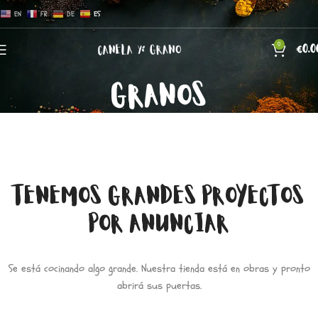
EN
FR
DE
ES
0
€
0.0
GRANOS
TENEMOS GRANDES PROYECTOS
POR ANUNCIAR
Se está cocinando algo grande. Nuestra tienda está en obras y pronto
abrirá sus puertas.