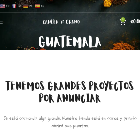
EN
FR
DE
ES
0
€
0.0
GUATEMALA
TENEMOS GRANDES PROYECTOS
POR ANUNCIAR
Se está cocinando algo grande. Nuestra tienda está en obras y pronto
abrirá sus puertas.