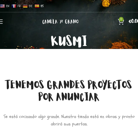
EN
FR
DE
ES
0
€
0.0
KUSMI
TENEMOS GRANDES PROYECTOS
POR ANUNCIAR
Se está cocinando algo grande. Nuestra tienda está en obras y pronto
abrirá sus puertas.