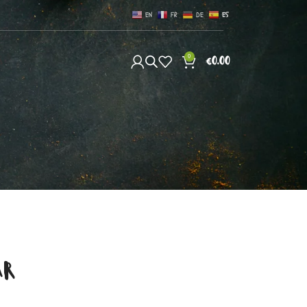
EN
FR
DE
ES
0
S
€
0.00
AR