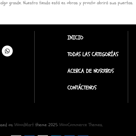
 algo grande. Nuestra tienda está en obras y pronto abrirá sus puertas.
INICIO
TODAS LAS CATEGORÍAS
ACERCA DE NOSOTROS
CONTÁCTENOS
ased on
WoodMart
theme
2025
WooCommerce Themes
.