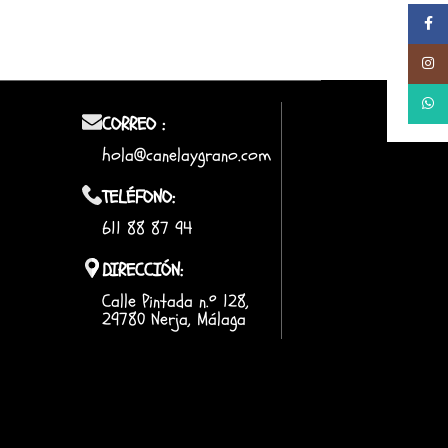
Facebo
Instag
Whats
CORREO :
hola@canelaygrano.com
TELÉFONO:
611 88 87 94
DIRECCIÓN:
Calle Pintada n.º 128,
29780 Nerja, Málaga