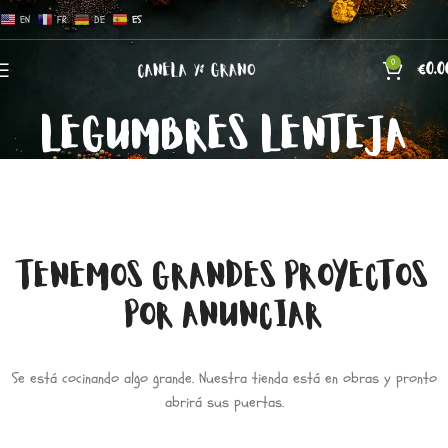
EN
FR
DE
ES
0
€
0.0
LEGUMBRES LENTEJA
TENEMOS GRANDES PROYECTOS
POR ANUNCIAR
Se está cocinando algo grande. Nuestra tienda está en obras y pronto
abrirá sus puertas.