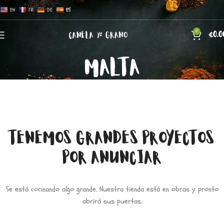
EN
FR
DE
ES
0
€
0.0
MALTA
TENEMOS GRANDES PROYECTOS
POR ANUNCIAR
Se está cocinando algo grande. Nuestra tienda está en obras y pronto
abrirá sus puertas.