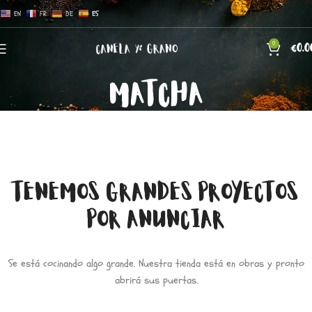
EN
FR
DE
ES
0
€
0.0
MATCHA
TENEMOS GRANDES PROYECTOS
POR ANUNCIAR
Se está cocinando algo grande. Nuestra tienda está en obras y pronto
abrirá sus puertas.