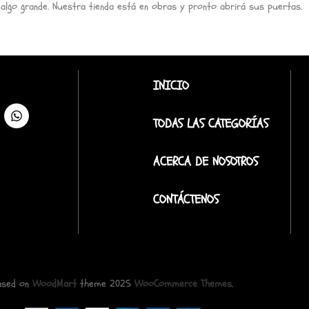
 algo grande. Nuestra tienda está en obras y pronto abrirá sus puertas.
INICIO
TODAS LAS CATEGORÍAS
ACERCA DE NOSOTROS
CONTÁCTENOS
ased on
WoodMart
theme
2025
WooCommerce Themes
.