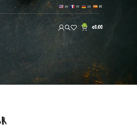
EN
FR
DE
ES
0
S
€
0.00
AR