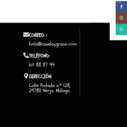
Facebo
Instag
Whats
CORREO :
hola@canelaygrano.com
TELÉFONO:
611 88 87 94
DIRECCIÓN:
Calle Pintada n.º 128,
29780 Nerja, Málaga