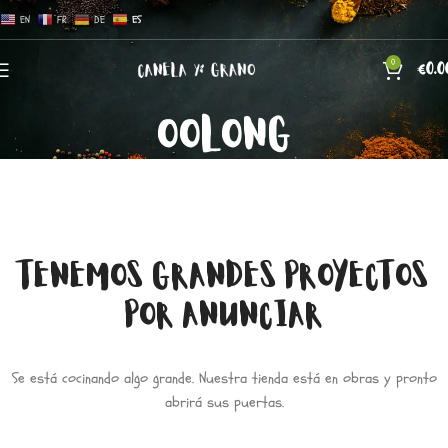
EN
FR
DE
ES
0
€
0.0
OOLONG
TENEMOS GRANDES PROYECTOS
POR ANUNCIAR
Se está cocinando algo grande. Nuestra tienda está en obras y pronto
abrirá sus puertas.