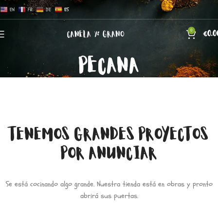
EN
FR
DE
ES
0
€
0.0
PECANA
TENEMOS GRANDES PROYECTOS
POR ANUNCIAR
Se está cocinando algo grande. Nuestra tienda está en obras y pronto
abrirá sus puertas.