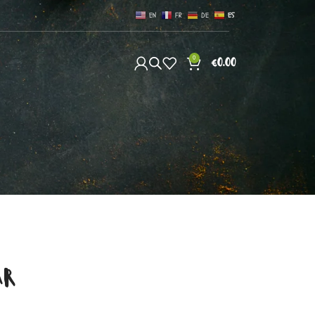
EN
FR
DE
ES
0
S
€
0.00
AR