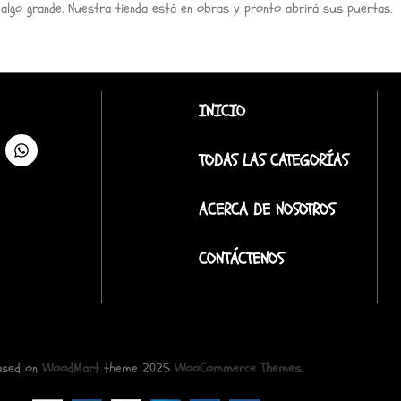
 algo grande. Nuestra tienda está en obras y pronto abrirá sus puertas.
INICIO
TODAS LAS CATEGORÍAS
ACERCA DE NOSOTROS
CONTÁCTENOS
ased on
WoodMart
theme
2025
WooCommerce Themes
.