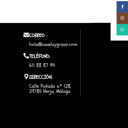
Facebo
Instag
Whats
CORREO :
hola@canelaygrano.com
TELÉFONO:
611 88 87 94
DIRECCIÓN:
Calle Pintada n.º 128,
29780 Nerja, Málaga