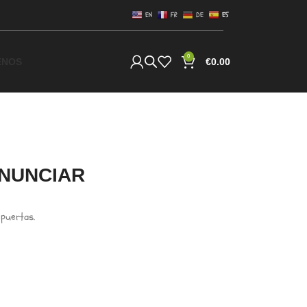
EN
FR
DE
ES
0
ENOS
€
0.00
NUNCIAR
 puertas.