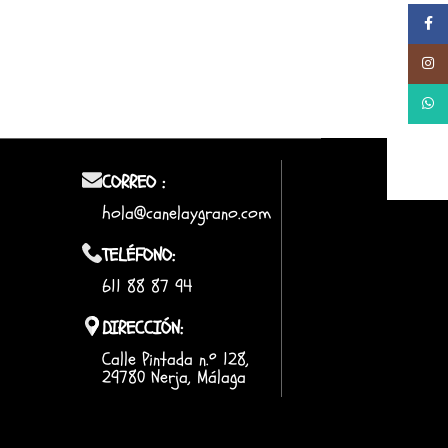
Facebo
Instag
Whats
CORREO :
hola@canelaygrano.com
TELÉFONO:
611 88 87 94
DIRECCIÓN:
Calle Pintada n.º 128,
29780 Nerja, Málaga