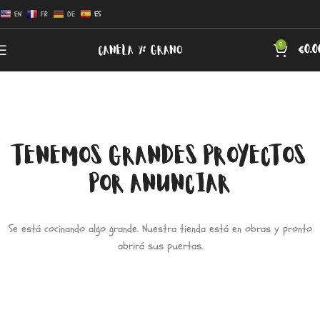
EN
FR
DE
ES
0
€
0.0
TENEMOS GRANDES PROYECTOS
POR ANUNCIAR
Se está cocinando algo grande. Nuestra tienda está en obras y pronto
abrirá sus puertas.