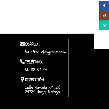
Facebo
Instag
Whats
CORREO :
hola@canelaygrano.com
TELÉFONO:
611 88 87 94
DIRECCIÓN:
Calle Pintada n.º 128,
29780 Nerja, Málaga