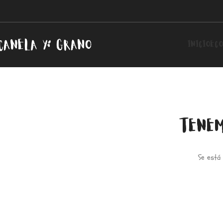
INICIO
ECO
TENEM
Se está 