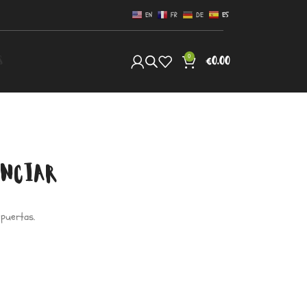
EN
FR
DE
ES
0
S
€
0.00
UNCIAR
 puertas.