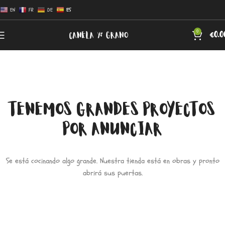
EN
FR
DE
ES
0
€
0.0
TENEMOS GRANDES PROYECTOS
POR ANUNCIAR
Se está cocinando algo grande. Nuestra tienda está en obras y pronto
abrirá sus puertas.