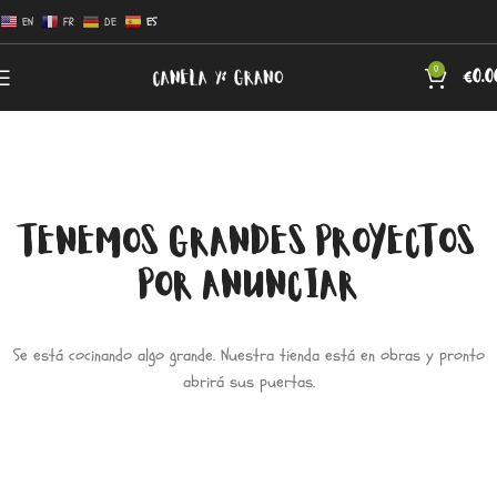
EN
FR
DE
ES
0
€
0.0
TENEMOS GRANDES PROYECTOS
POR ANUNCIAR
Se está cocinando algo grande. Nuestra tienda está en obras y pronto
abrirá sus puertas.