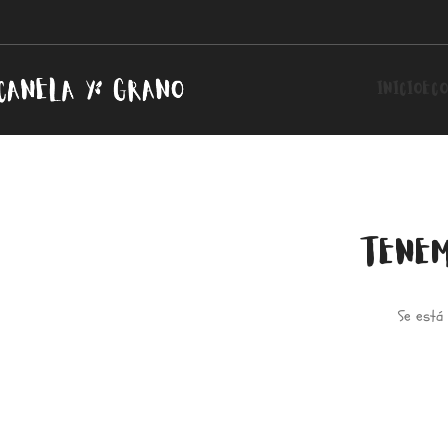
INICIO
ECO
TENEM
Se está 