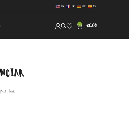
EN
FR
DE
ES
0
S
€
0.00
UNCIAR
 puertas.