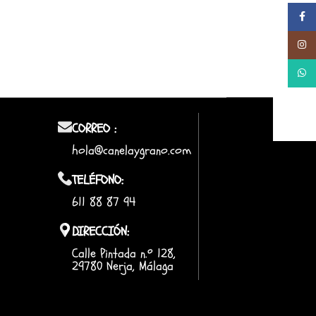
Facebo
Instag
Whats
CORREO :
hola@canelaygrano.com
TELÉFONO:
611 88 87 94
DIRECCIÓN:
Calle Pintada n.º 128,
29780 Nerja, Málaga