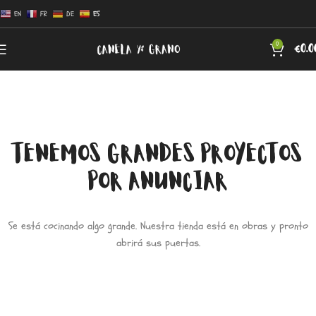
EN
FR
DE
ES
0
€
0.0
TENEMOS GRANDES PROYECTOS
POR ANUNCIAR
Se está cocinando algo grande. Nuestra tienda está en obras y pronto
abrirá sus puertas.