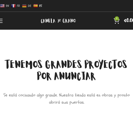
EN
FR
DE
ES
0
€
0.0
TENEMOS GRANDES PROYECTOS
POR ANUNCIAR
Se está cocinando algo grande. Nuestra tienda está en obras y pronto
abrirá sus puertas.