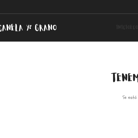
INICIO
ECO
TENEM
Se está 