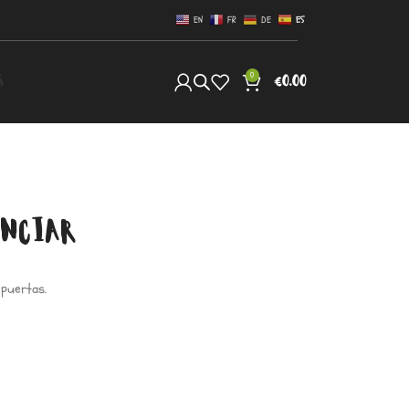
EN
FR
DE
ES
0
S
€
0.00
UNCIAR
 puertas.