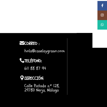
Facebo
Instag
Whats
CORREO :
hola@canelaygrano.com
TELÉFONO:
611 88 87 94
DIRECCIÓN:
Calle Pintada n.º 128,
29780 Nerja, Málaga