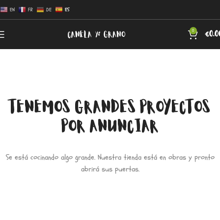
EN
FR
DE
ES
0
€
0.0
TENEMOS GRANDES PROYECTOS
POR ANUNCIAR
Se está cocinando algo grande. Nuestra tienda está en obras y pronto
abrirá sus puertas.