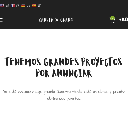
EN
FR
DE
ES
0
€
0.0
TENEMOS GRANDES PROYECTOS
POR ANUNCIAR
Se está cocinando algo grande. Nuestra tienda está en obras y pronto
abrirá sus puertas.