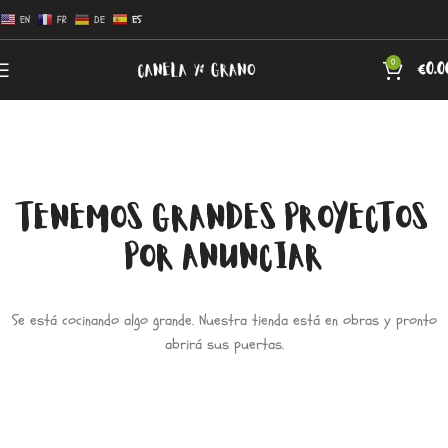
EN
FR
DE
ES
0
€
0.0
TENEMOS GRANDES PROYECTOS
POR ANUNCIAR
Se está cocinando algo grande. Nuestra tienda está en obras y pronto
abrirá sus puertas.