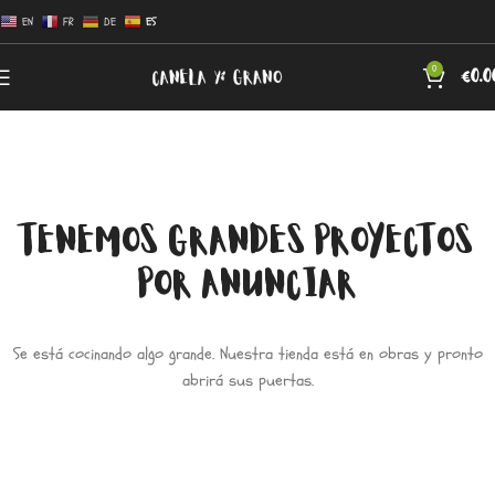
EN
FR
DE
ES
0
€
0.0
TENEMOS GRANDES PROYECTOS
POR ANUNCIAR
Se está cocinando algo grande. Nuestra tienda está en obras y pronto
abrirá sus puertas.