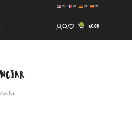
EN
FR
DE
ES
0
S
€
0.00
UNCIAR
 puertas.