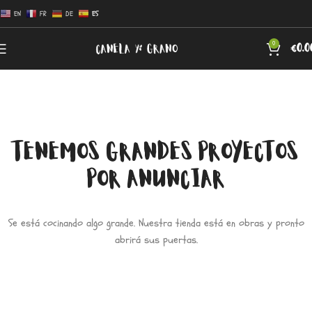
EN
FR
DE
ES
0
€
0.0
TENEMOS GRANDES PROYECTOS
POR ANUNCIAR
Se está cocinando algo grande. Nuestra tienda está en obras y pronto
abrirá sus puertas.