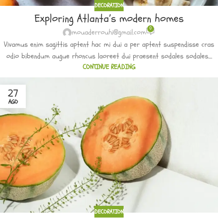
DECORATION
Exploring Atlanta’s modern homes
0
mouaderrouhi@gmail.com
Vivamus enim sagittis aptent hac mi dui a per aptent suspendisse cras
odio bibendum augue rhoncus laoreet dui praesent sodales sodales....
CONTINUE READING
27
AGO
DECORATION