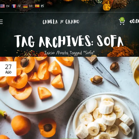
EN
FR
DE
ES
0
€
0.0
TAG ARCHIVES: SOFA
Inicio
Posts Tagged "Sofa"
27
AGO