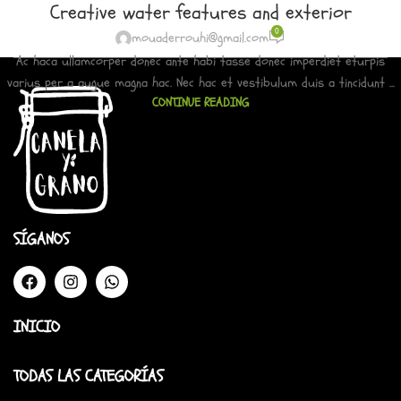
Creative water features and exterior
0
mouaderrouhi@gmail.com
Ac haca ullamcorper donec ante habi tasse donec imperdiet eturpis
varius per a augue magna hac. Nec hac et vestibulum duis a tincidunt ...
CONTINUE READING
SÍGANOS
INICIO
TODAS LAS CATEGORÍAS